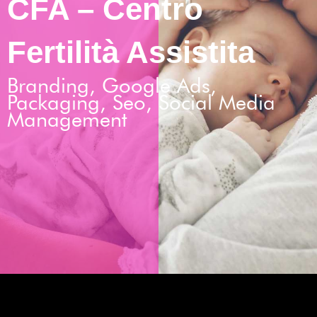
CFA – Centro
Fertilità Assistita
Branding
,
Google Ads
,
Packaging
,
Seo
,
Social Media
Management